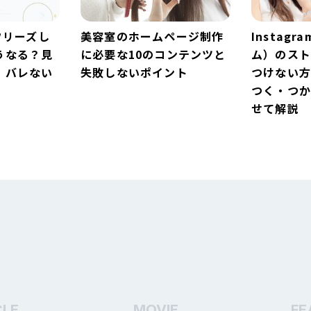
フリーズし
美容室のホームページ制作
Instag
うなる？見
に必要な10のコンテンツと
ム）のス
・バレない
失敗しないポイント
つけない
つく・つか
せて解説
フリーズし
美容室のホームページ制作
whooマ
うなる？見
に必要な10のコンテンツと
を解説！
・バレない
失敗しないポイント
家マーク
CLE
MOVIE
FE