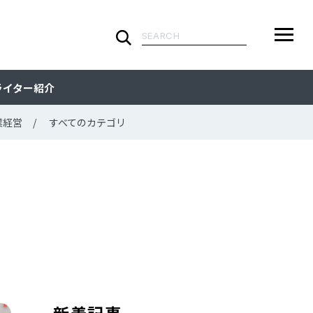
検
索:
ARTICLE
メ
検
検
ライター紹介
ニ
索
索:
すべての記事
CATEGORY
ュ
業経営
すべてのカテゴリ
ー
カテゴリで探す
TAG
一
覧
タグで探す
WRITER
ライターで探す
FEATURE
特集
MOVIE
動画