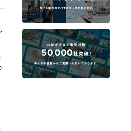
。
応
じ
の
以