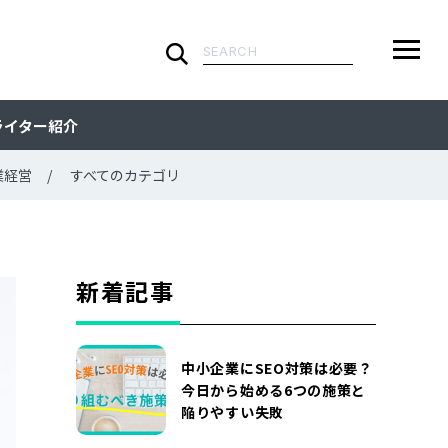
検
索:
ARTICLE
メ
検
検
ライター紹介
ニ
索
索:
すべての記事
CATEGORY
ュ
業経営
すべてのカテゴリ
ー
カテゴリで探す
TAG
一
覧
タグで探す
WRITER
新着記事
ライターで探す
FEATURE
中小企業にSEO対策は必要？
特集
MOVIE
今日から始める6つの施策と
陥りやすい失敗
動画