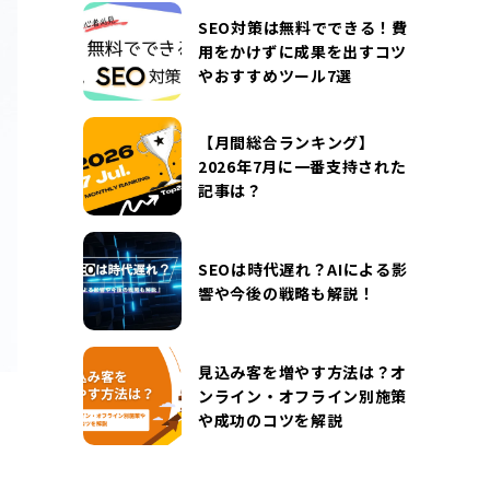
DOCUMENT
SEO対策は無料でできる！費
お役立ち資料
用をかけずに成果を出すコツ
やおすすめツール7選
お問い合わせ
広告掲載に関するお問い合わせ
『SUNGROVE』について
利用規約
【月間総合ランキング】
2026年7月に一番支持された
広告掲載に関する規約
特定商取引法に基づく表記
記事は？
プライバシーポリシー
運営会社
SEOは時代遅れ？AIによる影
響や今後の戦略も解説！
見込み客を増やす方法は？オ
ンライン・オフライン別施策
や成功のコツを解説