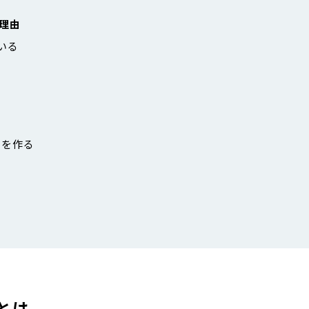
理由
いる
ジを作る
とは