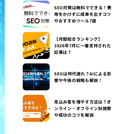
DOCUMENT
SEO対策は無料でできる！費
お役立ち資料
用をかけずに成果を出すコツ
やおすすめツール7選
お問い合わせ
広告掲載に関するお問い合わせ
『SUNGROVE』について
利用規約
【月間総合ランキング】
2026年7月に一番支持された
広告掲載に関する規約
特定商取引法に基づく表記
記事は？
プライバシーポリシー
運営会社
SEOは時代遅れ？AIによる影
響や今後の戦略も解説！
見込み客を増やす方法は？オ
ンライン・オフライン別施策
や成功のコツを解説