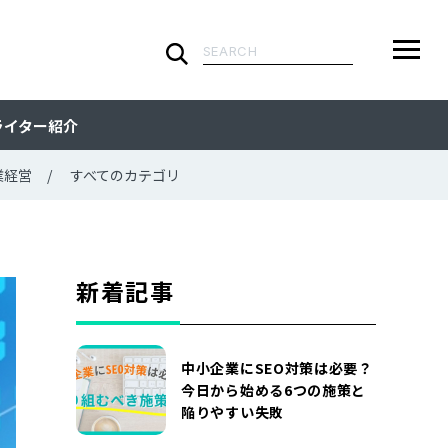
検
索:
ARTICLE
メ
検
検
ライター紹介
ニ
索
索:
すべての記事
CATEGORY
ュ
業経営
すべてのカテゴリ
ー
カテゴリで探す
TAG
一
覧
タグで探す
WRITER
新着記事
ライターで探す
FEATURE
中小企業にSEO対策は必要？
特集
MOVIE
今日から始める6つの施策と
陥りやすい失敗
動画