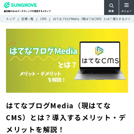
検索
メニュー
最先端の
マーケティングを発信するメディア
Web
検
検
トップ
記事一覧
CMS
はてなブログMedia（現はてなCMS）とは？導入するメリ
ARTICLE
メ
索
索:
すべての記事
ニ
CATEGORY
ュ
カテゴリで探す
ー
TAG
一
タグで探す
WRITER
覧
ライターで探す
FEATURE
特集
MOVIE
動画
DOCUMENT
お役立ち資料
はてなブログMedia（現はてな
CMS）とは？導入するメリット・デ
お問い合わせ
メリットを解説！
広告掲載に関するお問い合わせ