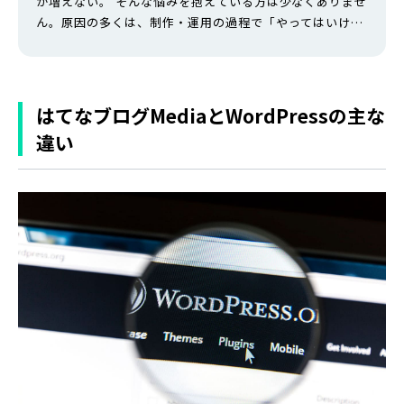
が増えない。 そんな悩みを抱えている方は少なくありませ
ん。原因の多くは、制作・運用の過程で「やってはいけな
いこと」をしてしまっていることにあります。 本記事で
は、企画・設計からデザイン、SEO対策、運用まで、ホー
ムページ制作のあらゆる場面でやってはいけないことを30
項目にわたって解説します。これからホームページを作る
はてなブログMediaとWordPressの主な
方はもちろん、すでに公開済みの…
違い