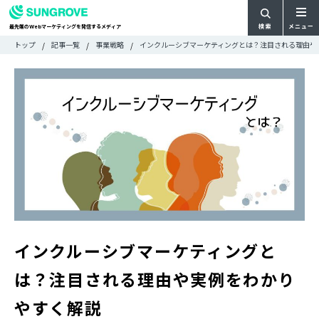
検索
メニュー
最先端の
マーケティングを発信するメディア
Web
検
検
トップ
記事一覧
事業戦略
インクルーシブマーケティングとは？注目される理由や
ARTICLE
メ
索
索:
すべての記事
ニ
CATEGORY
ュ
カテゴリで探す
ー
TAG
一
タグで探す
WRITER
覧
ライターで探す
FEATURE
特集
MOVIE
動画
DOCUMENT
お役立ち資料
インクルーシブマーケティングと
は？注目される理由や実例をわかり
お問い合わせ
やすく解説
広告掲載に関するお問い合わせ