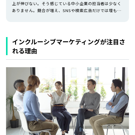
上が伸びない。そう感じている中小企業の担当者は少なく
ありません。競合が増え、SNSや検索広告だけでは埋もれ
てしまう時代だからです。 そんなとき候補に挙がるのが
「マスマーケティング」という昔ながらの手法です。 本記
事では、マスマーケティングの基礎知識からメリット・デ
メリット、中小企業でも始めやすい予算感、成功事例まで
インクルーシブマーケティングが注目さ
をわかりやすく解説します。We…
れる理由