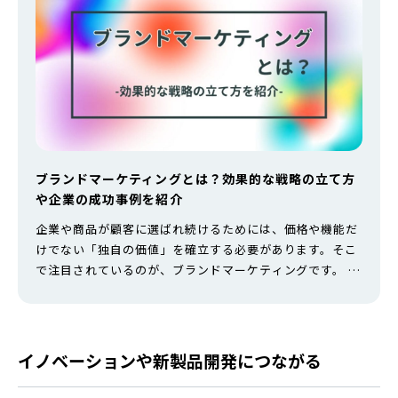
ブランドマーケティングとは？効果的な戦略の立て方
や企業の成功事例を紹介
企業や商品が顧客に選ばれ続けるためには、価格や機能だ
けでない「独自の価値」を確立する必要があります。そこ
で注目されているのが、ブランドマーケティングです。 商
品のコモディティ化が進む現代において、ブランドという
無形資産を戦略的に構築し、顧客との長期的な関係を築く
ことが競争優位の鍵となっています。 本記事では、ブラン
ドマーケティングとはなにか、具体的な戦略立案や、実践
イノベーションや新製品開発につながる
的な施策まで網羅的に解説します。…