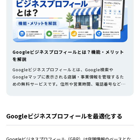
Googleビジネスプロフィールとは？機能・メリット
を解説
Googleビジネスプロフィールとは、Google検索や
Googleマップに表示される店舗・事業情報を管理するた
めの無料サービスです。住所や営業時間、電話番号などの
基本情報に加え、写真や投稿、商品、口コミ、予約先など
も掲載できます。 店舗情報を正しく届けるために役立つ一
方、登録しただけで検索順位や集客成果が保証されるわけ
ではありません。 本記事では、Googleマイビジネスとの
Googleビジネスプロフィールを最適化する
違い、利用できる機能…
Googleビジネスプロフィール（GBP）は店舗情報のベースとな