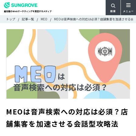
検索
メニュー
最先端の
マーケティングを発信するメディア
Web
検
検
トップ
記事一覧
MEO
MEOは音声検索への対応は必須？店舗集客を加速させる会
ARTICLE
メ
索
索:
すべての記事
ニ
CATEGORY
ュ
カテゴリで探す
ー
TAG
一
タグで探す
WRITER
覧
ライターで探す
FEATURE
特集
MOVIE
動画
DOCUMENT
お役立ち資料
MEOは音声検索への対応は必須？店
お問い合わせ
舗集客を加速させる会話型攻略法
広告掲載に関するお問い合わせ