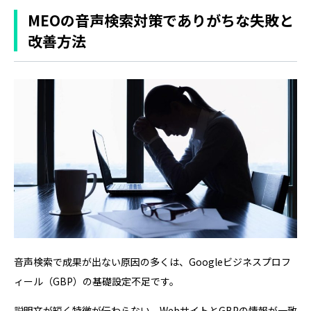
では、Googleの口コミ返信のメリットや評価を高めるポ
MEOの音声検索対策でありがちな失敗と
イントを解説し、具体的な…
改善方法
音声検索で成果が出ない原因の多くは、Googleビジネスプロフ
ィール（GBP）の基礎設定不足です。
説明文が短く特徴が伝わらない、WebサイトとGBPの情報が一致