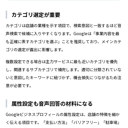
ジンの信頼を勝ち取り、競合他社に差をつけるための第一
歩となります。 本記事では、NAP情報の基本から最新アル
カテゴリ選定が重要
ゴリズムが求める「実体証明」への対応方法まで徹底解説
します。正しい設定方法…
カテゴリは店舗の業種を示す項目で、検索意図と一致するほど音
声検索で候補に入りやすくなります。Googleは「事業内容を最
も正確に表すカテゴリを選ぶ」ことを推奨しており、メインカテ
ゴリの選定が露出に影響します。
複数設定できる場合は主力サービスに最も近いカテゴリを優先
し、関連するサブカテゴリで補完します。適切に分類されていな
いと意図したキーワードに紐づかず、機会損失につながるため注
意が必要です。
属性設定も音声回答の材料になる
Googleビジネスプロフィールの属性設定は、店舗の特徴を細か
く伝える項目です。「支払い方法」「バリアフリー」「駐車場」