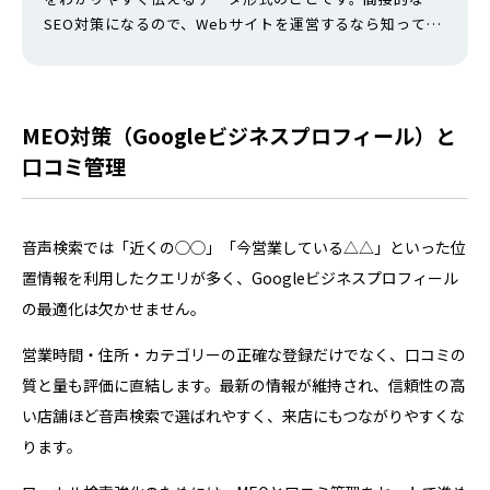
SEO対策になるので、Webサイトを運営するなら知ってお
きたい手法です。 本記事では、構造化データと非構造化デ
ータの違いや、構造化データの種類、設定するメリット、
マークアップ方法など抑えておきたい基礎知識をわかりや
すく解説しています。廃止された構造化データ一覧や、エ
MEO対策（Googleビジネスプロフィール）と
ラー確認のテストツールも紹介して…
口コミ管理
音声検索では「近くの◯◯」「今営業している△△」といった位
置情報を利用したクエリが多く、Googleビジネスプロフィール
の最適化は欠かせません。
営業時間・住所・カテゴリーの正確な登録だけでなく、口コミの
質と量も評価に直結します。最新の情報が維持され、信頼性の高
い店舗ほど音声検索で選ばれやすく、来店にもつながりやすくな
ります。