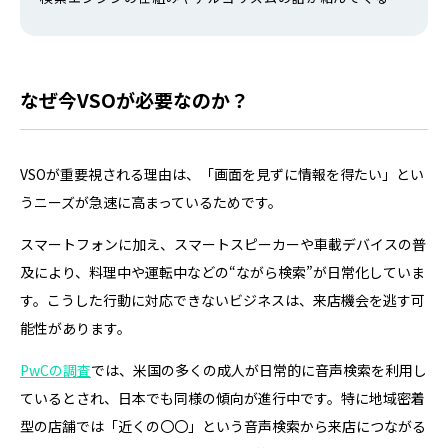
め、初心者にとってハードルが高く見えてしまいます。 し
かし、SEOの本質を理解すれば、専門知識がなくても今日
から始められる施策がたくさんあります。本記事では、
SEOの基礎知識から、無料でできる具体的なやり方まで、
なぜ今VSOが必要なのか？
初めての方にもわかりやすく解説…
VSOが重要視される理由は、「画面を見ずに情報を得たい」とい
うニーズが急速に高まっているためです。
スマートフォンに加え、スマートスピーカーや車載デバイスの普
及により、料理中や運転中などの“ながら検索”が日常化していま
す。こうした行動に対応できないビジネスは、来店機会を逃す可
能性があります。
PwCの調査
では、米国の多くの成人が日常的に音声検索を利用し
ているとされ、日本でも同様の傾向が進行中です。特に地域密着
型の店舗では「近くの〇〇」という音声検索から来店につながる