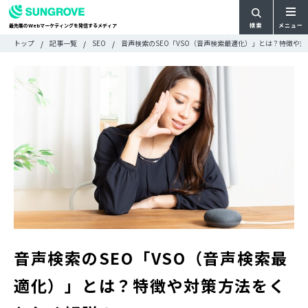
検索
メニュー
最先端の
マーケティングを発信するメディア
Web
検
検
トップ
記事一覧
SEO
音声検索のSEO「VSO（音声検索最適化）」とは？特徴や
ARTICLE
メ
索
索:
すべての記事
ニ
CATEGORY
ュ
カテゴリで探す
ー
TAG
一
タグで探す
WRITER
覧
ライターで探す
FEATURE
特集
MOVIE
動画
DOCUMENT
お役立ち資料
音声検索のSEO「VSO（音声検索最
お問い合わせ
適化）」とは？特徴や対策方法をく
広告掲載に関するお問い合わせ