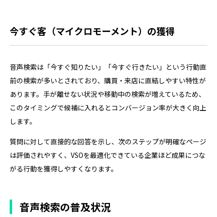
で集めたりすると、Googleのガイドラインに違反するお
それがあります。 MEO対策で欠かせないのは、Googleビ
ジネスプロフィールの情報を正確に整え、写真や口コミ、
今すぐ客（マイクロモーメント）の獲得
Webサイトを運用し…
音声検索は「今すぐ知りたい」「今すぐ行きたい」という行動直
前の検索が多いとされており、購買・来店に直結しやすい特性が
あります。手が離せない状況や移動中の検索が増えているため、
このタイミングで候補に入れるとコンバージョン率が大きく向上
します。
質問に対して直接的な回答を示し、次のステップが明確なページ
は評価されやすく、VSOを最適化できている企業ほど成果につな
がる行動を獲得しやすくなります。
音声検索の普及状況