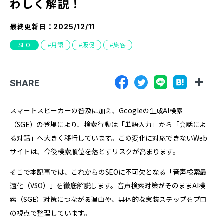
わしく解説！
『SUNGROVE』について
最終更新日：
利用規約
2025/12/11
SEO
用語
販促
集客
広告掲載に関する規約
特定商取引法に基づく表記
プライバシーポリシー
SHARE
運営会社
スマートスピーカーの普及に加え、Googleの生成AI検索
（SGE）の登場により、検索行動は「単語入力」から「会話によ
る対話」へ大きく移行しています。この変化に対応できないWeb
サイトは、今後検索順位を落とすリスクが高まります。
そこで本記事では、これからのSEOに不可欠となる「音声検索最
適化（VSO）」を徹底解説します。音声検索対策がそのままAI検
索（SGE）対策につながる理由や、具体的な実装ステップをプロ
の視点で整理しています。