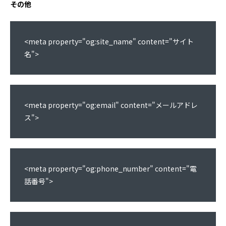
その他
<meta property="og:site_name" content="サイト
名">
<meta property="og:email" content="メールアドレ
ス">
<meta property="og:phone_number" content="電
話番号">