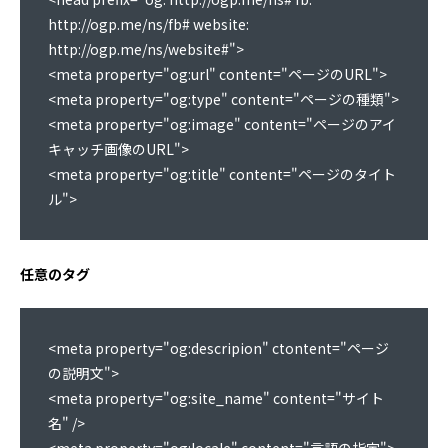
http://ogp.me/ns/fb# website: 
http://ogp.me/ns/website#">

<meta property="og:url" content="ページのURL">

<meta property="og:type" content="ページの種類">

<meta property="og:image" content="ページのアイ
キャッチ画像のURL">

<meta property="og:title" content="ページのタイト
ル">
任意のタグ
<meta property="og:descripion" ctontent="ページ
の説明文"> 

<meta property="og:site_name" content="サイト
名" />

<meta property="og:locale" content="言語の指定">
