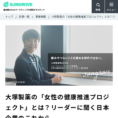
検索
メニュー
最先端の
マーケティングを発信するメディア
Web
検
検
トップ
記事一覧
事業戦略
大塚製薬の「女性の健康推進プロジェクト」とは？リー
ARTICLE
メ
索
索:
すべての記事
ニ
CATEGORY
ュ
カテゴリで探す
ー
TAG
一
タグで探す
WRITER
覧
ライターで探す
FEATURE
特集
MOVIE
動画
DOCUMENT
お役立ち資料
大塚製薬の「女性の健康推進プロジ
お問い合わせ
ェクト」とは？リーダーに聞く日本
広告掲載に関するお問い合わせ
企業のこれから