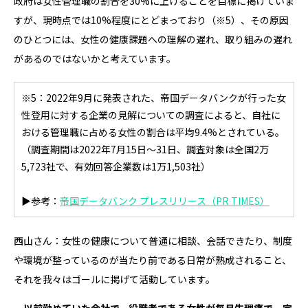
政府は女性管理職の割合を30%に上げることを目標に掲げていま
すが、現時点では10%程度にとどまっており
（※5）
、その原因
のひとつには、女性の健康課題への理解の遅れ、取り組みの遅れ
があるのではないかと考えています。
※5：2022年9月に発表された、帝国データバンクが行った女
性登用に対する企業の見解についての調査によると、自社に
おける管理職に占める女性の割合は平均9.4%とされている。
（調査期間は2022年7月15日～31日、調査対象は全国2万
5,723社で、有効回答企業数は1万1,503社）
▶参考：
帝国データバンク プレスリリース（PR TIMES）
西山さん：女性の健康について普通に相談、会話できたり、制度
や環境が整っているのが当たり前である日常が熟成されること、
それを我々はゴールに掲げて活動しています。
―以前勤めていた会社で、役職者である女性が毎月生理痛で一定