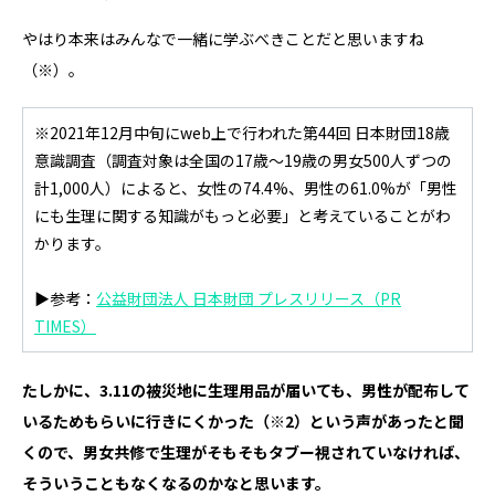
やはり本来はみんなで一緒に学ぶべきことだと思いますね
（※）
。
※2021年12月中旬にweb上で行われた第44回 日本財団18歳
意識調査（調査対象は全国の17歳～19歳の男女500人ずつの
計1,000人）によると、女性の74.4%、男性の61.0%が「男性
にも生理に関する知識がもっと必要」と考えていることがわ
かります。
▶参考：
公益財団法人 日本財団 プレスリリース（PR
TIMES）
――たしかに、3.11の被災地に生理用品が届いても、男性が配布して
いるためもらいに行きにくかった
（※2）
という声があったと聞
くので、男女共修で生理がそもそもタブー視されていなければ、
そういうこともなくなるのかなと思います。