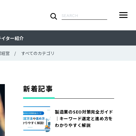
検
索:
ARTICLE
メ
検
検
ライター紹介
ニ
索
索:
すべての記事
CATEGORY
ュ
業経営
すべてのカテゴリ
ー
カテゴリで探す
TAG
一
覧
タグで探す
WRITER
新着記事
ライターで探す
FEATURE
製造業のSEO対策完全ガイド
特集
MOVIE
｜キーワード選定と進め方を
わかりやすく解説
動画