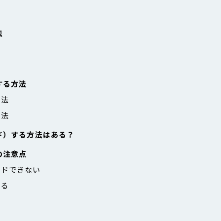
法
する方法
方法
方法
ード）する方法はある？
の注意点
ードできない
ある