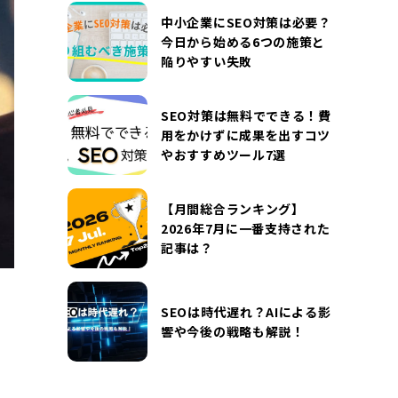
DOCUMENT
中小企業にSEO対策は必要？
お役立ち資料
今日から始める6つの施策と
陥りやすい失敗
お問い合わせ
広告掲載に関するお問い合わせ
『SUNGROVE』について
利用規約
SEO対策は無料でできる！費
用をかけずに成果を出すコツ
広告掲載に関する規約
特定商取引法に基づく表記
やおすすめツール7選
プライバシーポリシー
運営会社
【月間総合ランキング】
2026年7月に一番支持された
記事は？
SEOは時代遅れ？AIによる影
響や今後の戦略も解説！