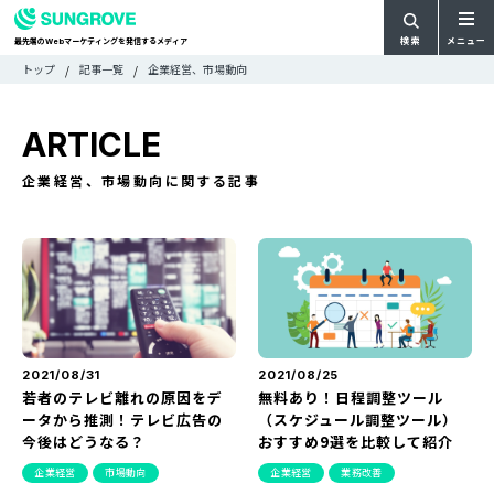
検索
メニュー
最先端の
マーケティングを発信するメディア
Web
検
検
トップ
記事一覧
企業経営、市場動向
ARTICLE
メ
索
索:
すべての記事
ニ
CATEGORY
ARTICLE
ュ
カテゴリで探す
ー
TAG
企業経営、市場動向に関する記事
一
タグで探す
WRITER
覧
ライターで探す
FEATURE
特集
MOVIE
動画
DOCUMENT
お役立ち資料
2021/08/31
2021/08/25
若者のテレビ離れの原因をデ
無料あり！日程調整ツール
ータから推測！テレビ広告の
（スケジュール調整ツール）
お問い合わせ
今後はどうなる？
おすすめ9選を比較して紹介
広告掲載に関するお問い合わせ
企業経営
市場動向
企業経営
業務改善