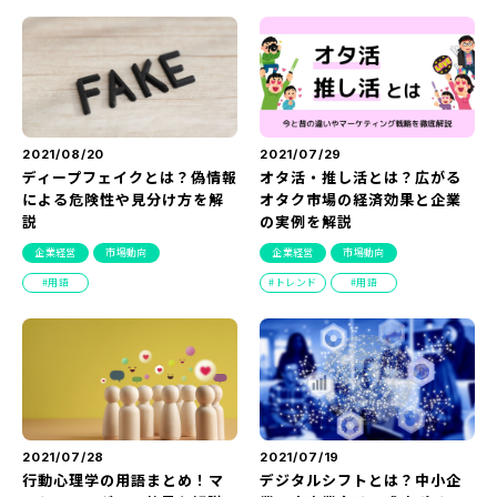
『SUNGROVE』について
利用規約
広告掲載に関する規約
特定商取引法に基づく表記
2021/08/20
2021/07/29
ディープフェイクとは？偽情報
オタ活・推し活とは？広がる
プライバシーポリシー
による危険性や見分け方を解
オタク市場の経済効果と企業
説
の実例を解説
運営会社
企業経営
市場動向
企業経営
市場動向
用語
トレンド
用語
2021/07/28
2021/07/19
行動心理学の用語まとめ！マ
デジタルシフトとは？中小企