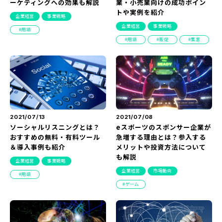
ーケティングへの効果も解説
業・小売業向けの成功ポイン
トや実例を紹介
企業経営
事業戦略
企業経営
事業戦略
用語
用語
販促
集客
2021/07/13
2021/07/08
ソーシャルリスニングとは？
eスポーツのスポンサー企業が
おすすめの無料・有料ツール
急増する理由とは？参入する
＆導入事例も紹介
メリットや投資方法について
も解説
企業経営
事業戦略
企業経営
市場動向
用語
ゲーム