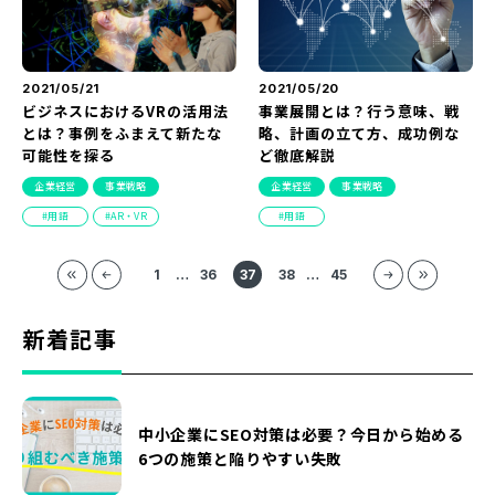
2021/05/21
2021/05/20
ビジネスにおけるVRの活用法
事業展開とは？行う意味、戦
とは？事例をふまえて新たな
略、計画の立て方、成功例な
可能性を探る
ど徹底解説
企業経営
事業戦略
企業経営
事業戦略
用語
AR・VR
用語
1
…
36
37
38
…
45
新着記事
中小企業にSEO対策は必要？今日から始める
6つの施策と陥りやすい失敗