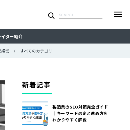
検
索:
ARTICLE
メ
検
検
ライター紹介
ニ
索
索:
すべての記事
CATEGORY
ュ
業経営
すべてのカテゴリ
ー
カテゴリで探す
TAG
一
覧
タグで探す
WRITER
新着記事
ライターで探す
FEATURE
製造業のSEO対策完全ガイド
特集
MOVIE
｜キーワード選定と進め方を
わかりやすく解説
動画