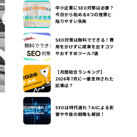
DOCUMENT
中小企業にSEO対策は必要？
お役立ち資料
今日から始める6つの施策と
陥りやすい失敗
お問い合わせ
広告掲載に関するお問い合わせ
『SUNGROVE』について
利用規約
SEO対策は無料でできる！費
用をかけずに成果を出すコツ
広告掲載に関する規約
特定商取引法に基づく表記
やおすすめツール7選
プライバシーポリシー
運営会社
【月間総合ランキング】
2026年7月に一番支持された
記事は？
SEOは時代遅れ？AIによる影
響や今後の戦略も解説！