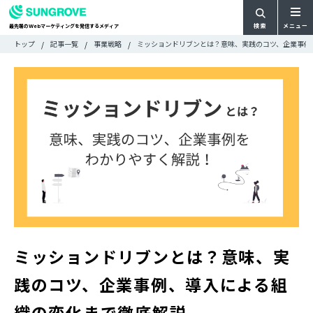
検索
メニュー
最先端の
マーケティングを発信するメディア
Web
検
検
トップ
記事一覧
事業戦略
ミッションドリブンとは？意味、実践のコツ、企業事例
ARTICLE
メ
索
索:
すべての記事
ニ
CATEGORY
ュ
カテゴリで探す
ー
TAG
一
タグで探す
WRITER
覧
ライターで探す
FEATURE
特集
MOVIE
動画
DOCUMENT
お役立ち資料
ミッションドリブンとは？意味、実
お問い合わせ
践のコツ、企業事例、導入による組
広告掲載に関するお問い合わせ
織の変化まで徹底解説