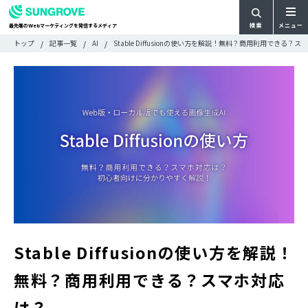
検索
メニュー
最先端の
マーケティングを発信するメディア
Web
検
検
トップ
記事一覧
AI
Stable Diffusionの使い方を解説！無料？商用利用できる？
ARTICLE
メ
索
索:
すべての記事
ニ
CATEGORY
ュ
カテゴリで探す
ー
TAG
一
タグで探す
WRITER
覧
ライターで探す
FEATURE
特集
MOVIE
動画
DOCUMENT
お役立ち資料
Stable Diffusionの使い方を解説！
お問い合わせ
無料？商用利用できる？スマホ対応
広告掲載に関するお問い合わせ
は？