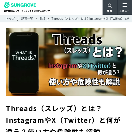
検索
メニュー
最先端の
マーケティングを発信するメディア
Web
検
検
トップ
記事一覧
SNS
Threads（スレッズ）とは？InstagramやX（Twitte
ARTICLE
メ
索
索:
すべての記事
ニ
CATEGORY
ュ
カテゴリで探す
ー
TAG
一
タグで探す
WRITER
覧
ライターで探す
FEATURE
特集
MOVIE
動画
DOCUMENT
お役立ち資料
Threads（スレッズ）とは？
お問い合わせ
InstagramやX（Twitter）と何が
広告掲載に関するお問い合わせ
違う？使い方や危険性も解説