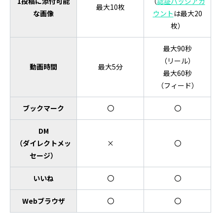
1投稿に添付可能
（
認証バッジアカ
最大10枚
な画像
ウント
は最大20
枚）
最大90秒
（リール）
動画時間
最大5分
最大60秒
（フィード）
ブックマーク
〇
〇
DM
（ダイレクトメッ
×
〇
セージ）
いいね
〇
〇
Webブラウザ
〇
〇