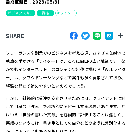
最終更新日：
2023/05/31
『SUNGROVE』について
ビジネススキル
資格
ライター
利用規約
広告掲載に関する規約
SHARE
特定商取引法に基づく表記
プライバシーポリシー
フリーランスや副業でのビジネスを考える際、さまざまな媒体で
執筆を手がける「ライター」は、とくに間口の広い職業です。な
運営会社
かでもインターネット上のコンテンツ制作に携わる「Webライタ
ー」は、クラウドソーシングなどで案件も多く募集されており、
経験を問わず始めやすいといえるでしょう。
しかし、継続的に受注を安定させるためには、クライアントに対
して自身の「強み」を積極的にアピールする必要があります。と
はいえ「自分の書いた文章」を客観的に評価することは難しく、
実績のないうちは「書き手としての自分をどのように差別化する
か」に迷うこともあるかもしれません。