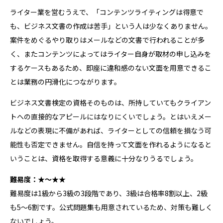
ライター業を営むうえで、「コンテンツライティングは得意で
も、ビジネス文書の作成は苦手」という人は少なくありません。
案件をめぐるやり取りはメールなどの文書で行われることが多
く、またコンテンツによってはライター自身が取材の申し込みを
するケースもあるため、即座に違和感のない文面を用意できるこ
とは業務の円滑化につながります。
ビジネス文書検定の資格そのものは、所持していてもクライアン
トへの直接的なアピールにはなりにくいでしょう。とはいえメー
ルなどの表現に不備があれば、ライターとしての信頼を損なう可
能性も否定できません。自信を持って文面を作れるようになると
いうことは、資格を取得する意義に十分なりうるでしょう。
難易度：★～★★
難易度は1級から3級の3段階であり、3級は合格率8割以上、2級
も5～6割です。公式問題集も用意されているため、対策も難しく
ないでしょう。