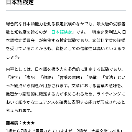
日本語検定
総合的な日本語能力を測る検定試験のなかでも、最大級の受験者
数と知名度を誇るのが「
日本語検定
」です。「特定非営利法人 日
本語検定委員会」が主催する検定試験であり、文部科学省の後援
を受けていることからも、資格としての信頼性は高いといえるで
しょう。
内容としては、日本語を扱う力を多角的に測定する試験であり、
「漢字」「表記」「敬語」「言葉の意味」「語彙」「文法」とい
った観点から問題が用意されます。文章における言葉の意味を、
緻密かつ論理的に確定する力が求められるため、ライティングに
おいて細やかなニュアンスを確実に表現する能力が形成されると
考えられます。
難易度：★★★
1級から7級まで用意されていますが、2級が「大学卒業レベル」