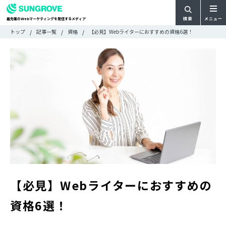
検索
メニュー
最先端の
マーケティングを発信するメディア
Web
検
検
トップ
記事一覧
資格
【必見】Webライターにおすすめの資格6選！
ARTICLE
メ
索
索:
すべての記事
ニ
CATEGORY
ュ
カテゴリで探す
ー
TAG
一
タグで探す
WRITER
覧
ライターで探す
FEATURE
特集
MOVIE
動画
DOCUMENT
お役立ち資料
【必見】Webライターにおすすめの
お問い合わせ
資格6選！
広告掲載に関するお問い合わせ