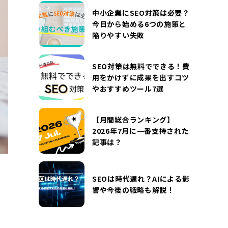
DOCUMENT
中小企業にSEO対策は必要？
お役立ち資料
今日から始める6つの施策と
陥りやすい失敗
お問い合わせ
広告掲載に関するお問い合わせ
『SUNGROVE』について
利用規約
SEO対策は無料でできる！費
用をかけずに成果を出すコツ
広告掲載に関する規約
特定商取引法に基づく表記
やおすすめツール7選
プライバシーポリシー
運営会社
【月間総合ランキング】
2026年7月に一番支持された
記事は？
SEOは時代遅れ？AIによる影
響や今後の戦略も解説！