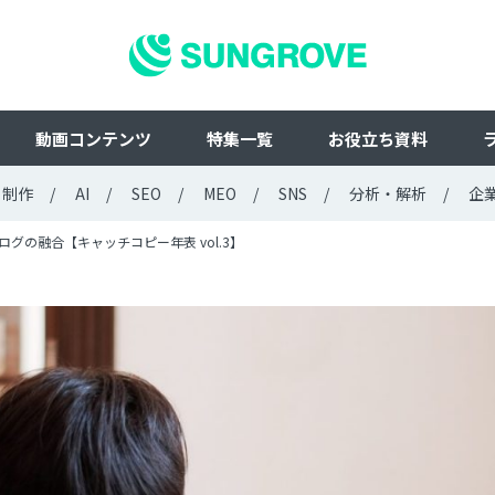
動画コンテンツ
特集一覧
お役立ち資料
ト制作
AI
SEO
MEO
SNS
分析・解析
企
グの融合【キャッチコピー年表 vol.3】