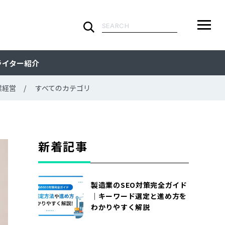
検
索:
ARTICLE
メ
検
検
ライター紹介
ニ
索
索:
すべての記事
CATEGORY
ュ
業経営
すべてのカテゴリ
ー
カテゴリで探す
TAG
一
覧
タグで探す
WRITER
新着記事
ライターで探す
FEATURE
製造業のSEO対策完全ガイド
特集
MOVIE
｜キーワード選定と進め方を
わかりやすく解説
動画