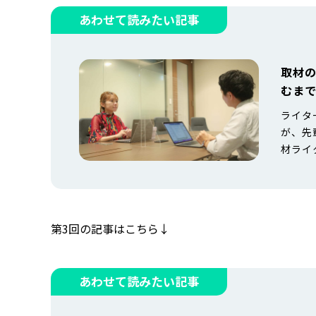
あわせて読みたい記事
取材
むまで
ライタ
が、先
材ライ
ました
依頼書
第2回
よ浦田
第3回の記事はこちら↓
あわせて読みたい記事