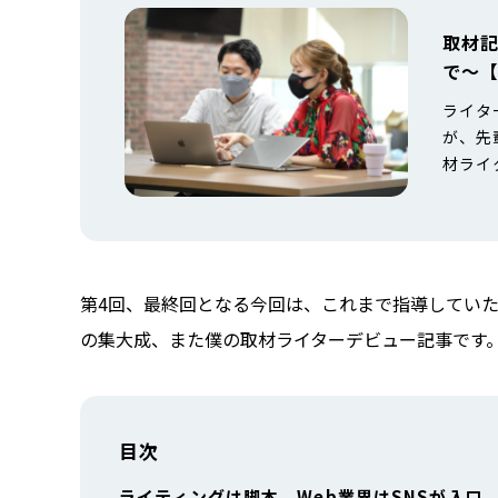
取材
で〜【
ライタ
が、先
材ライ
準備と
タビュ
ら↓ 
べき点
第4回、最終回となる今回は、これまで指導してい
の集大成、また僕の取材ライターデビュー記事です
目次
ライティングは脚本、Web業界はSNSが入口