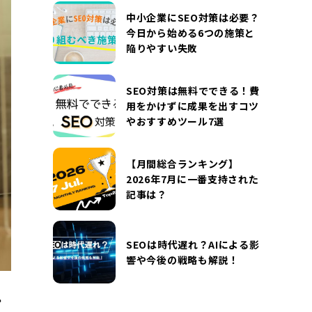
DOCUMENT
中小企業にSEO対策は必要？
お役立ち資料
今日から始める6つの施策と
陥りやすい失敗
お問い合わせ
広告掲載に関するお問い合わせ
『SUNGROVE』について
利用規約
SEO対策は無料でできる！費
用をかけずに成果を出すコツ
広告掲載に関する規約
特定商取引法に基づく表記
やおすすめツール7選
プライバシーポリシー
運営会社
【月間総合ランキング】
2026年7月に一番支持された
記事は？
SEOは時代遅れ？AIによる影
響や今後の戦略も解説！
ン