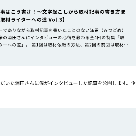
記事はこう書け！〜文字起こしから取材記事の書き方ま
取材ライターへの道 Vol.3】
ーでありながら取材記事を書いたことのない滿留（みつどめ）
輩の浦田さんにインタビューの心得を教わる全4回の特集「取
ターへの道」。 第1回は取材依頼の方法、第2回の前回は取材の
本番の注意点を教わり、その内容をふまえて浦田さんへのイン
ーに臨みました。 第1回の記事はこちら↓ 第2回の記事はこち
第3回の今回は、取材後の文字起こしと記事執筆において注意す
をうかがいま…
ただいた浦田さんに僕がインタビューした記事を公開します。企
。