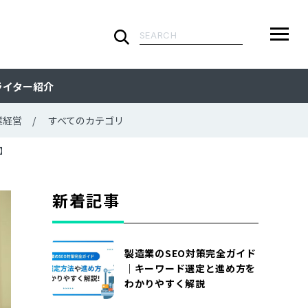
検
索:
ARTICLE
メ
検
検
ライター紹介
ニ
索
索:
すべての記事
CATEGORY
ュ
業経営
すべてのカテゴリ
ー
カテゴリで探す
TAG
】
一
覧
タグで探す
WRITER
新着記事
ライターで探す
FEATURE
製造業のSEO対策完全ガイド
特集
MOVIE
｜キーワード選定と進め方を
わかりやすく解説
動画