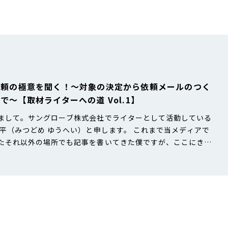
依頼の極意を聞く！〜対象の決定から依頼メールのつく
で〜【取材ライターへの道 Vol.1】
まして。サングローブ株式会社でライターとして活動している
悠平（みつどめ ゆうへい）と申します。 これまで当メディアで
たそれ以外の場所でも記事を書いてきた僕ですが、ここにきて
とに気づきました。それは、取材（インタビュー）をともなう
書いた経験がないということ。 仕事の幅を広げるためにも、取
きるライターになりたい。しかしインタビュー経験もない僕に
、いきなり自分の…