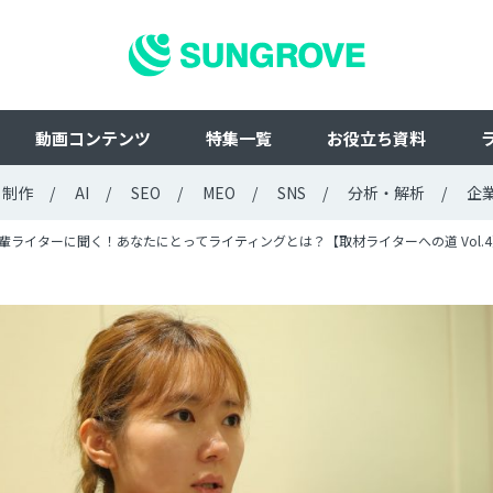
動画コンテンツ
特集一覧
お役立ち資料
ト制作
AI
SEO
MEO
SNS
分析・解析
企
輩ライターに聞く！あなたにとってライティングとは？【取材ライターへの道 Vol.4