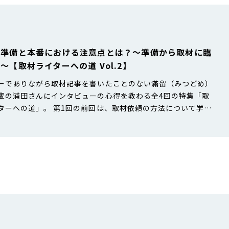
の準備と本番における注意点とは？〜準備から取材に臨
〜【取材ライターへの道 Vol.2】
ーでありながら取材記事を書いたことのない滿留（みつどめ）
輩の浦田さんにインタビューの心得を教わる全4回の特集「取
ターへの道」。 第1回の前回は、取材依頼の方法について学び
。対象の決め方から依頼の仕方まで教わり、最後は実際に取材
とメールを作成してみたのでした。 ■第1回の記事はこちら↓
の今回は、取材の準備と本番の注意点を学んだうえで、いよい
さんへのインタビ…