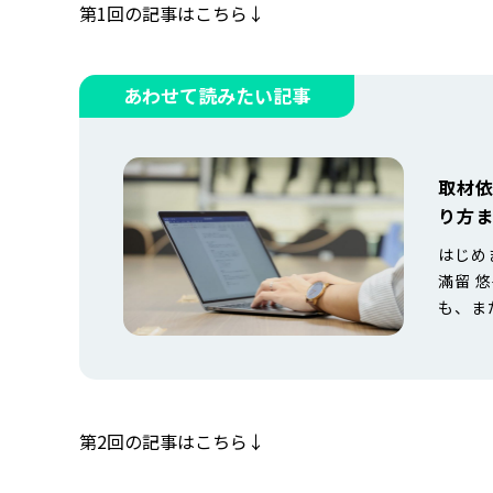
第1回の記事はこちら↓
あわせて読みたい記事
取材
り方ま
はじめ
滿留 
も、ま
あるこ
記事を
材がで
とって
第2回の記事はこちら↓