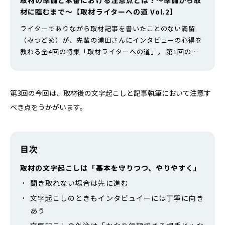
材に臨むまで〜【取材ライターへの道 Vol.2】
ライターでありながら取材記事を書いたことのない滿留
（みつどめ）が、先輩の浦田さんにインタビューの心得を
教わる全4回の特集「取材ライターへの道」。 第1回の前
回は、取材依頼の方法について学びました。対象の決め方
から依頼の仕方まで教わり、最後は実際に取材依頼書とメ
ールを作成してみたのでした。 ■第1回の記事はこちら↓
第3回の今回は、取材後の文字起こしと記事執筆において注意す
第2回の今回は、取材の準備と本番の注意点を学んだうえ
べき点をうかがいます。
で、いよいよ浦田さんへのインタビ…
目次
取材の文字起こしは「基本を守りつつ、やりやすく」
聞き取れない場合は先に進む
文字起こしのときもインタビュイーには丁寧に向き
あう