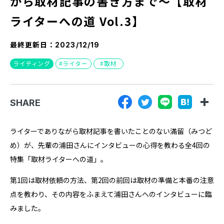
から取材記事の書き方まで〜【取材
『SUNGROVE』について
ライターへの道 Vol.3】
利用規約
最終更新日：
2023/12/19
広告掲載に関する規約
ライティング
ライター
取材
特定商取引法に基づく表記
プライバシーポリシー
SHARE
運営会社
ライターでありながら取材記事を書いたことのない滿留（みつど
め）が、先輩の浦田さんにインタビューの心得を教わる全4回の
特集「取材ライターへの道」。
第1回は取材依頼の方法、第2回の前回は取材の準備と本番の注意
点を教わり、その内容をふまえて浦田さんへのインタビューに臨
みました。