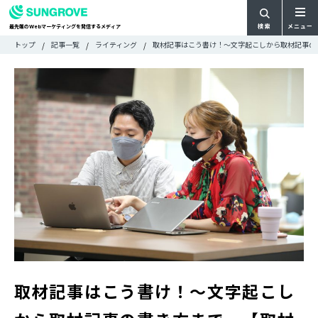
検索
メニュー
最先端の
マーケティングを発信するメディア
Web
検
検
トップ
記事一覧
ライティング
取材記事はこう書け！〜文字起こしから取材記事の書き
ARTICLE
メ
索
索:
すべての記事
ニ
CATEGORY
ュ
カテゴリで探す
ー
TAG
一
タグで探す
WRITER
覧
ライターで探す
FEATURE
特集
MOVIE
動画
DOCUMENT
お役立ち資料
お問い合わせ
取材記事はこう書け！〜文字起こし
広告掲載に関するお問い合わせ