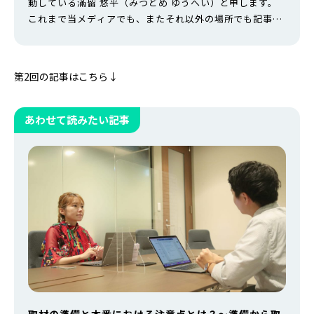
動している滿留 悠平（みつどめ ゆうへい）と申します。
これまで当メディアでも、またそれ以外の場所でも記事を
書いてきた僕ですが、ここにきてあることに気づきまし
た。それは、取材（インタビュー）をともなう記事を書い
た経験がないということ。 仕事の幅を広げるためにも、取
第2回の記事はこちら↓
材ができるライターになりたい。しかしインタビュー経験
もない僕にとって、いきなり自分の…
あわせて読みたい記事
取材の準備と本番における注意点とは？〜準備から取