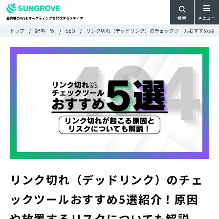
検索
メニュー
最先端の
マーケティングを発信するメディア
Web
検
検
トップ
記事一覧
SEO
リンク切れ（デッドリンク）のチェックツールおすすめ5選
ARTICLE
メ
索
索:
すべての記事
ニ
CATEGORY
ュ
カテゴリで探す
ー
TAG
一
タグで探す
WRITER
覧
ライターで探す
FEATURE
特集
MOVIE
動画
DOCUMENT
お役立ち資料
リンク切れ（デッドリンク）のチェ
お問い合わせ
ックツールおすすめ5選紹介！原因
広告掲載に関するお問い合わせ
や放置するリスクについても解説