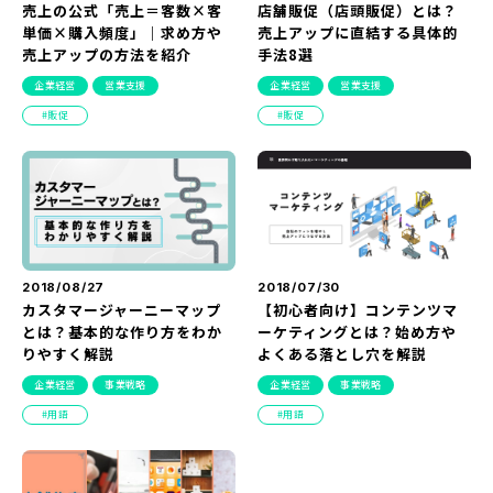
売上の公式「売上＝客数×客
店舗販促（店頭販促）とは？
単価×購入頻度」｜求め方や
売上アップに直結する具体的
売上アップの方法を紹介
手法8選
企業経営
営業支援
企業経営
営業支援
販促
販促
2018/08/27
2018/07/30
カスタマージャーニーマップ
【初心者向け】コンテンツマ
とは？基本的な作り方をわか
ーケティングとは？始め方や
りやすく解説
よくある落とし穴を解説
企業経営
事業戦略
企業経営
事業戦略
用語
用語