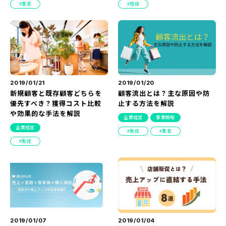
集客
用語
『SUNGROVE』について
利用規約
広告掲載に関する規約
特定商取引法に基づく表記
2019/01/21
2019/01/20
プライバシーポリシー
新規顧客と既存顧客どちらを
顧客流出とは？主な原因や防
優先すべき？獲得コスト比較
止する方法を解説
運営会社
や効果的な手法を解説
企業経営
事業戦略
企業経営
販促
集客
販促
2019/01/07
2019/01/04