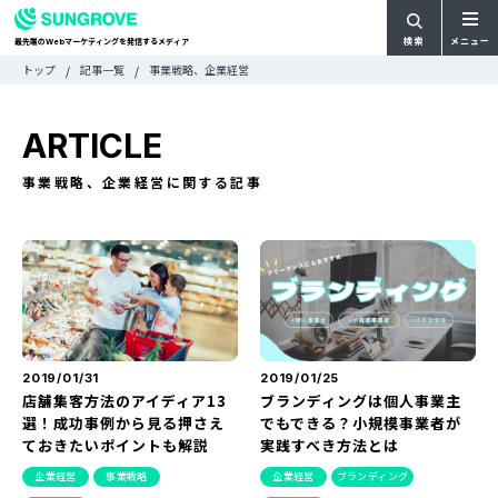
検索
メニュー
最先端の
マーケティングを発信するメディア
Web
検
検
トップ
記事一覧
事業戦略、企業経営
ARTICLE
メ
索
索:
すべての記事
ニ
CATEGORY
ARTICLE
ュ
カテゴリで探す
ー
TAG
事業戦略、企業経営に関する記事
一
タグで探す
WRITER
覧
ライターで探す
FEATURE
特集
MOVIE
動画
DOCUMENT
お役立ち資料
2019/01/31
2019/01/25
店舗集客方法のアイディア13
ブランディングは個人事業主
選！成功事例から見る押さえ
でもできる？小規模事業者が
お問い合わせ
ておきたいポイントも解説
実践すべき方法とは
広告掲載に関するお問い合わせ
企業経営
事業戦略
企業経営
ブランディング