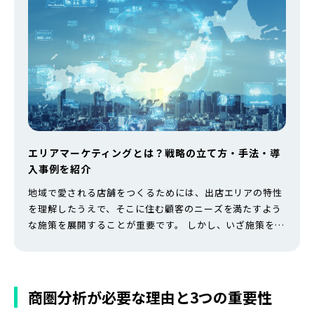
エリアマーケティングとは？戦略の立て方・手法・導
入事例を紹介
地域で愛される店舗をつくるためには、出店エリアの特性
を理解したうえで、そこに住む顧客のニーズを満たすよう
な施策を展開することが重要です。 しかし、いざ施策を考
案しようと思っても、何をすべきなのかいまいちピンとこ
ない人も多いのではないでしょうか。 そこで今回は、地域
に密着したビジネスを展開するうえで必要不可欠なマーケ
ティング手法「エリアマーケティング」について解説して
商圏分析が必要な理由と3つの重要性
いきます。実施することで得られる…