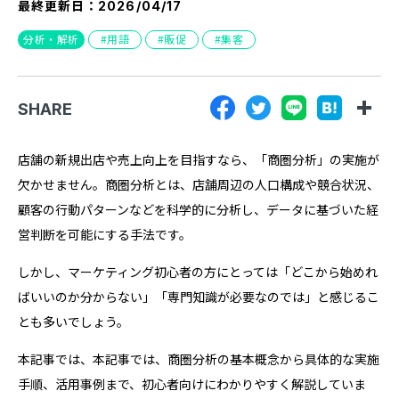
最終更新日：
2026/04/17
『SUNGROVE』について
分析・解析
用語
販促
集客
利用規約
広告掲載に関する規約
SHARE
特定商取引法に基づく表記
プライバシーポリシー
店舗の新規出店や売上向上を目指すなら、「商圏分析」の実施が
欠かせません。商圏分析とは、店舗周辺の人口構成や競合状況、
運営会社
顧客の行動パターンなどを科学的に分析し、データに基づいた経
営判断を可能にする手法です。
しかし、マーケティング初心者の方にとっては「どこから始めれ
ばいいのか分からない」「専門知識が必要なのでは」と感じるこ
とも多いでしょう。
本記事では、本記事では、商圏分析の基本概念から具体的な実施
手順、活用事例まで、初心者向けにわかりやすく解説していま