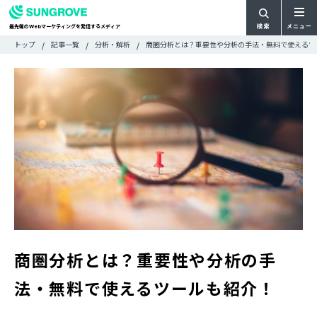
検索
メニュー
最先端の
マーケティングを発信するメディア
Web
検
検
トップ
記事一覧
分析・解析
商圏分析とは？重要性や分析の手法・無料で使えるツ
ARTICLE
メ
索
索:
すべての記事
ニ
CATEGORY
ュ
カテゴリで探す
ー
TAG
一
タグで探す
WRITER
覧
ライターで探す
FEATURE
特集
MOVIE
動画
DOCUMENT
お役立ち資料
商圏分析とは？重要性や分析の手
お問い合わせ
法・無料で使えるツールも紹介！
広告掲載に関するお問い合わせ