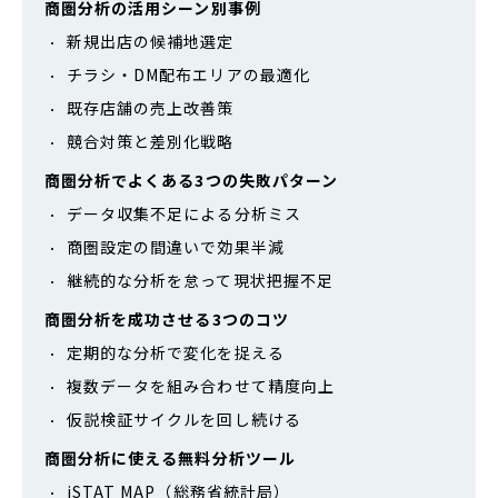
商圏分析の活用シーン別事例
新規出店の候補地選定
チラシ・DM配布エリアの最適化
既存店舗の売上改善策
競合対策と差別化戦略
商圏分析でよくある3つの失敗パターン
データ収集不足による分析ミス
商圏設定の間違いで効果半減
継続的な分析を怠って現状把握不足
商圏分析を成功させる3つのコツ
定期的な分析で変化を捉える
複数データを組み合わせて精度向上
仮説検証サイクルを回し続ける
商圏分析に使える無料分析ツール
jSTAT MAP（総務省統計局）