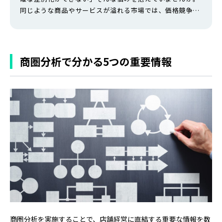
同じような商品やサービスが溢れる市場では、価格競争に
巻き込まれて利益が出ない、集客に苦労するといった課題
に直面しがちです。売上が上がらず、早期閉業してしまう
ケースも少なくありません。 本記事では、競合との違いを
明確にして選ばれる存在になるための「差別化戦略」につ
商圏分析で分かる5つの重要情報
いて、基礎知識から具体的な実践方…
商圏分析を実施することで、店舗経営に直結する重要な情報を数