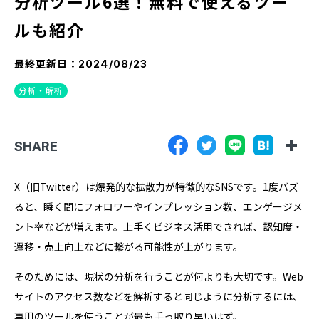
分析ツール6選！無料で使えるツー
『SUNGROVE』について
ルも紹介
利用規約
最終更新日：
2024/08/23
広告掲載に関する規約
分析・解析
特定商取引法に基づく表記
プライバシーポリシー
SHARE
運営会社
X（旧Twitter）は爆発的な拡散力が特徴的なSNSです。1度バズ
ると、瞬く間にフォロワーやインプレッション数、エンゲージメ
ント率などが増えます。上手くビジネス活用できれば、認知度・
遷移・売上向上などに繋がる可能性が上がります。
そのためには、現状の分析を行うことが何よりも大切です。Web
サイトのアクセス数などを解析すると同じように分析するには、
専用のツールを使うことが最も手っ取り早いはず。