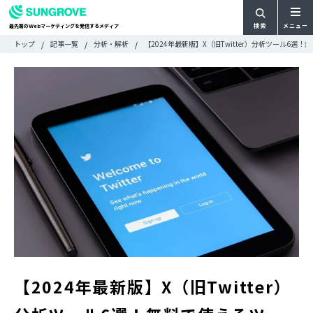
検索
メニュー
最先端の
マーケティングを発信するメディア
Web
検
検
トップ
記事一覧
分析・解析
【2024年最新版】X（旧Twitter）分析ツール6選
ARTICLE
メ
索
索:
すべての記事
ニ
CATEGORY
ュ
カテゴリで探す
ー
TAG
一
タグで探す
WRITER
覧
ライターで探す
FEATURE
特集
MOVIE
動画
DOCUMENT
お役立ち資料
お問い合わせ
【2024年最新版】X（旧Twitter）
広告掲載に関するお問い合わせ