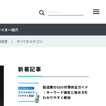
検
索:
ARTICLE
メ
検
検
ライター紹介
ニ
索
索:
すべての記事
CATEGORY
ュ
業経営
すべてのカテゴリ
ー
カテゴリで探す
TAG
一
覧
タグで探す
WRITER
新着記事
ライターで探す
FEATURE
製造業のSEO対策完全ガイド
特集
MOVIE
｜キーワード選定と進め方を
わかりやすく解説
動画