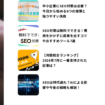
DOCUMENT
中小企業にSEO対策は必要？
お役立ち資料
今日から始める6つの施策と
陥りやすい失敗
お問い合わせ
広告掲載に関するお問い合わせ
『SUNGROVE』について
利用規約
SEO対策は無料でできる！費
用をかけずに成果を出すコツ
広告掲載に関する規約
特定商取引法に基づく表記
やおすすめツール7選
プライバシーポリシー
運営会社
【月間総合ランキング】
2026年7月に一番支持された
記事は？
SEOは時代遅れ？AIによる影
響や今後の戦略も解説！