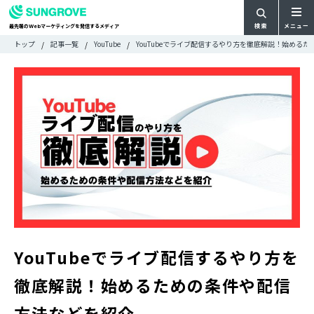
検索
メニュー
最先端の
マーケティングを発信するメディア
Web
検
検
トップ
記事一覧
YouTube
YouTubeでライブ配信するやり方を徹底解説！始める
ARTICLE
メ
索
索:
すべての記事
ニ
CATEGORY
ュ
カテゴリで探す
ー
TAG
一
タグで探す
WRITER
覧
ライターで探す
FEATURE
特集
MOVIE
動画
DOCUMENT
お役立ち資料
YouTubeでライブ配信するやり方を
お問い合わせ
徹底解説！始めるための条件や配信
広告掲載に関するお問い合わせ
方法などを紹介