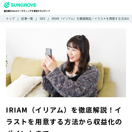
最先端の
マーケティングを発信するメディア
Web
検
検
トップ
記事一覧
SNS
IRIAM（イリアム）を徹底解説！イラストを用意する方法か
ARTICLE
メ
索
索:
すべての記事
ニ
CATEGORY
ュ
カテゴリで探す
ー
TAG
一
タグで探す
WRITER
覧
ライターで探す
FEATURE
特集
MOVIE
動画
DOCUMENT
お役立ち資料
IRIAM（イリアム）を徹底解説！イ
お問い合わせ
ラストを用意する方法から収益化の
広告掲載に関するお問い合わせ