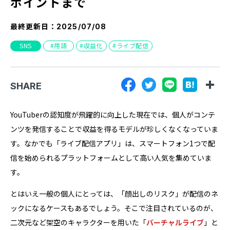
ポイントまで
『SUNGROVE』について
最終更新日：
2025/07/08
利用規約
SNS
用語
収益化
ライブ配信
広告掲載に関する規約
特定商取引法に基づく表記
SHARE
プライバシーポリシー
運営会社
YouTuberの認知度が飛躍的に向上した現在では、個人がコンテ
ンツを発信することで収益を得るモデルが珍しくなくなっていま
す。なかでも「ライブ配信アプリ」は、スマートフォン1つで配
信を始められるプラットフォームとして高い人気を集めていま
す。
とはいえ一般の個人にとっては、「顔出しのリスク」が配信のネ
ックになるケースもあるでしょう。そこで注目されているのが、
二次元など架空のキャラクターを用いた「
バーチャルライブ
」と