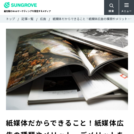
検索
メニュー
最先端の
マーケティングを発信するメディア
Web
検
検
トップ
記事一覧
広告
紙媒体だからできること！紙媒体広告の種類やメリット・デ
ARTICLE
メ
索
索:
すべての記事
ニ
CATEGORY
ュ
カテゴリで探す
ー
TAG
一
タグで探す
WRITER
覧
ライターで探す
FEATURE
特集
MOVIE
動画
DOCUMENT
お役立ち資料
お問い合わせ
紙媒体だからできること！紙媒体広
広告掲載に関するお問い合わせ