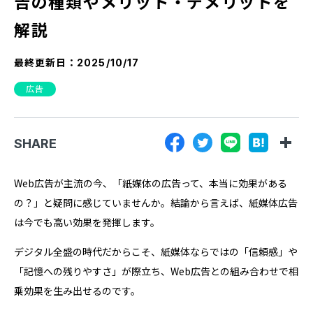
告の種類やメリット・デメリットを
『SUNGROVE』について
解説
利用規約
最終更新日：
2025/10/17
広告掲載に関する規約
広告
特定商取引法に基づく表記
プライバシーポリシー
SHARE
運営会社
Web広告が主流の今、「紙媒体の広告って、本当に効果がある
の？」と疑問に感じていませんか。結論から言えば、紙媒体広告
は今でも高い効果を発揮します。
デジタル全盛の時代だからこそ、紙媒体ならではの「信頼感」や
「記憶への残りやすさ」が際立ち、Web広告との組み合わせで相
乗効果を生み出せるのです。