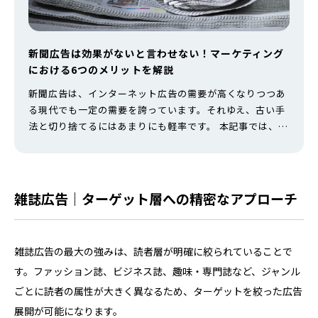
新聞広告は効果がないと言わせない！マーケティング
における6つのメリットを解説
新聞広告は、インターネット広告の需要が高くなりつつあ
る現代でも一定の需要を誇っています。それゆえ、古い手
法と切り捨てるにはあまりにも軽率です。 本記事では、新
聞広告の主な種類や、強みとメリットはもちろん、注意点
をわかりやすく解説しています。新聞広告で効果を最大限
に発揮させる使い方や、デザインに関するポイントも紹介
しているので、気になっている人はぜひ参考にしてくださ
雑誌広告｜ターゲット層への精密なアプローチ
い。 新聞広告とは 新聞広告とは、…
雑誌広告の最大の強みは、読者層が明確に絞られていることで
す。ファッション誌、ビジネス誌、趣味・専門誌など、ジャンル
ごとに読者の属性が大きく異なるため、ターゲットを絞った広告
展開が可能になります。