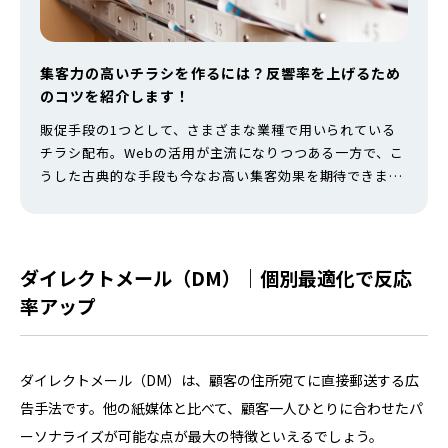
集客力の高いチラシを作るには？反響率を上げるため
のコツを紹介します！
販促手段の1つとして、さまざまな業種で用いられている
チラシ配布。Webの活用が主流になりつつある一方で、こ
うした古典的な手段も今なお高い集客効果を期待できま
す。 しかし、チラシによる集客はそう簡単なものではな
く、ただ闇雲に配布するだけでは思い通りの成果を上げら
れません。 では、チラシの効果を最大限に引き上げるため
には、具体的にどのような工夫を講じる必要があるのでし
ダイレクトメール（DM）｜個別最適化で反応
ょうか。本記事では、集客効果の高い…
率アップ
ダイレクトメール（DM）は、顧客の住所宛てに直接郵送する広
告手法です。他の紙媒体と比べて、顧客一人ひとりに合わせたパ
ーソナライズが可能な点が最大の特徴といえるでしょう。