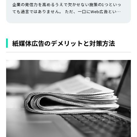
企業の発信力を高めるうえで欠かせない施策の1つといっ
ても過言ではありません。 ただ、一口にWeb広告といっ
てもさまざまな種類があるため、広告運用を始めて間もな
い企業やこれから運用したいと考えている企業の中には、
「自社に合ったWeb広告がわからない」「どれを選べばい
いの？」と頭を悩ませている方もいるのではないでしょう
紙媒体広告のデメリットと対策方法
か。 そんな方に向けて、今回は…