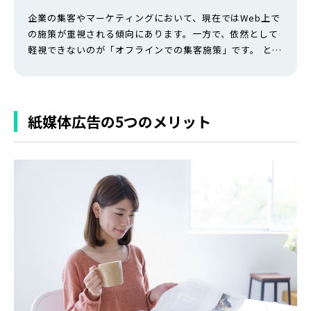
企業の集客やマーケティングにおいて、現在ではWeb上で
の施策が重視される傾向にあります。一方で、依然として
軽視できないのが「オフラインでの集客施策」です。 とく
に直接個人宅などに広告物を投函する「ポスティング」
は、Webやマスメディア上の広告ではアプローチできない
「独自のターゲット層」にリーチできるメリットもあるで
しょう。 この記事では、ポスティングの具体的なやり方や
紙媒体広告の5つのメリット
コツ、費用の相場感に加え、実施…