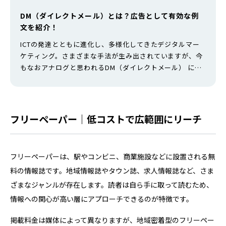
DM（ダイレクトメール）とは？広告として有効な例
文を紹介！
ICTの発達とともに進化し、多様化してきたデジタルマー
ケティング。さまざまな手法が生み出されていますが、今
もなおアナログと思われるDM（ダイレクトメール） には
広告効果が期待できます。 この記事ではダイレクトメール
の種類やその具体的な手法、例文について紹介します。
DM（ダイレクトメール）とは DM（ダイレクトメール）と
は特定の個人や企業に向けて、宣伝や広告を目的として送
フリーペーパー｜低コストで広範囲にリーチ
付される電子メールやFAX…
フリーペーパーは、駅やコンビニ、商業施設などに設置される無
料の情報誌です。地域情報誌やタウン誌、求人情報誌など、さま
ざまなジャンルが存在します。読者は自ら手に取って読むため、
情報への関心が高い層にアプローチできるのが特徴です。
掲載料金は媒体によって異なりますが、地域密着型のフリーペー