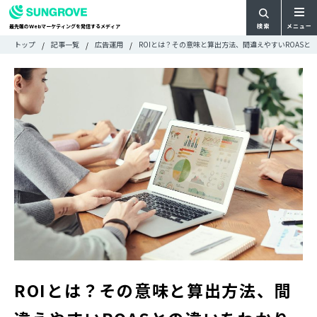
検索
メニュー
最先端の
マーケティングを発信するメディア
Web
検
検
トップ
記事一覧
広告運用
ROIとは？その意味と算出方法、間違えやすいROASと
ARTICLE
メ
索
索:
すべての記事
ニ
CATEGORY
ュ
カテゴリで探す
ー
TAG
一
タグで探す
WRITER
覧
ライターで探す
FEATURE
特集
MOVIE
動画
DOCUMENT
お役立ち資料
お問い合わせ
ROIとは？その意味と算出方法、間
広告掲載に関するお問い合わせ