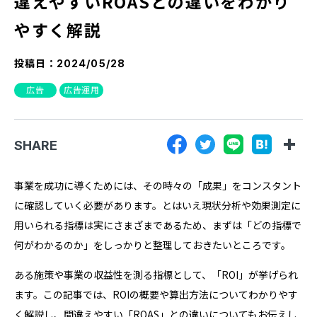
違えやすいROASとの違いをわかり
『SUNGROVE』について
やすく解説
利用規約
投稿日：
2024/05/28
広告掲載に関する規約
広告
広告運用
特定商取引法に基づく表記
プライバシーポリシー
SHARE
運営会社
事業を成功に導くためには、その時々の「成果」をコンスタント
に確認していく必要があります。とはいえ現状分析や効果測定に
用いられる指標は実にさまざまであるため、まずは「どの指標で
何がわかるのか」をしっかりと整理しておきたいところです。
ある施策や事業の収益性を測る指標として、「ROI」が挙げられ
ます。この記事では、ROIの概要や算出方法についてわかりやす
く解説し、間違えやすい「ROAS」との違いについてもお伝えし