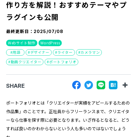
作り方を解説！おすすめテーマやプ
『SUNGROVE』について
ラグインも公開
利用規約
広告掲載に関する規約
最終更新日：
2025/07/08
特定商取引法に基づく表記
Webサイト制作
WordPress
プライバシーポリシー
用語
デザイナー
ライター
カメラマン
動画クリエイター
ポートフォリオ
運営会社
SHARE
ポートフォリオとは「クリエイターが実績をアピールするための
作品集」のことです。正社員からフリーランスまで、クリエイタ
ーなら仕事を探す際に必要となります。いざ作るとなると、どう
すれば良いのかわからないという人も多いのではないでしょう