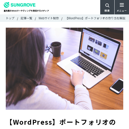
検索
メニュー
最先端の
マーケティングを発信するメディア
Web
検
検
トップ
記事一覧
Webサイト制作
【WordPress】ポートフォリオの作り方を解
ARTICLE
メ
索
索:
すべての記事
ニ
CATEGORY
ュ
カテゴリで探す
ー
TAG
一
タグで探す
WRITER
覧
ライターで探す
FEATURE
特集
MOVIE
動画
DOCUMENT
お役立ち資料
お問い合わせ
【WordPress】ポートフォリオの
広告掲載に関するお問い合わせ