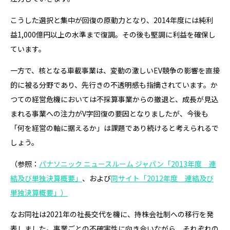
こうした選択と集中が回復の原動力となり、2014年度には純利
益1,000億円以上の水準まで復調。その後も堅調に利益を確保し
ています。
一方で、核となる車載事業は、変動の激しいEV競争の影響を直接
的に被る分野であり、先行きの不透明感も指摘されています。か
つての経営危機においては不採算事業からの撤退と、成長が見込
まれる事業への注力がV字回復の要因となりましたが、今後も
「何を経営の軸に据えるか」は課題であり続けると考えられるで
しょう。
（参照：
パナソニック ニュースルーム ジャパン「2013年度 連
結及び単独決算概要」
、および
同サイト「2012年度 連結及び
単独決算概要」）
なお同社は2021年の社長交代を機に、持株会社制への移行を発
表しました。事業ごとの不確実性に向き合いながら、それぞれの