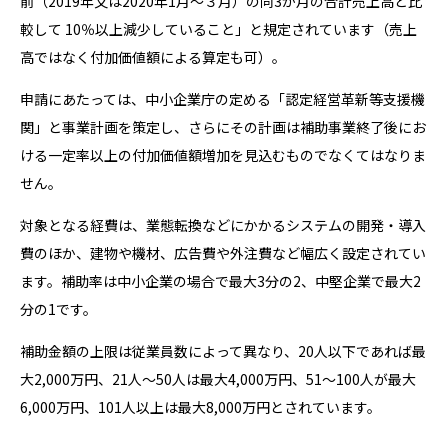
前（2019年又は2020年1月～３月）の同3か月の合計売上高と比
較して 10％以上減少していること」と規定されています（売上
高ではなく付加価値額による算定も可）。
申請にあたっては、中小企業庁の定める「認定経営革新等支援機
関」と事業計画を策定し、さらにその計画は補助事業終了後にお
ける一定率以上の付加価値額増加を見込むものでなくてはなりま
せん。
対象となる経費は、業態転換などにかかるシステムの開発・導入
費のほか、建物や機材、広告費や外注費など幅広く設定されてい
ます。補助率は中小企業の場合で最大3分の2、中堅企業で最大2
分の1です。
補助金額の上限は従業員数によって異なり、20人以下であれば最
大2,000万円、21人～50人は最大4,000万円、51～100人が最大
6,000万円、101人以上は最大8,000万円とされています。