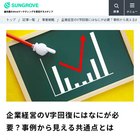
検索
メニュー
最先端の
マーケティングを発信するメディア
Web
検
検
トップ
記事一覧
事業戦略
企業経営のV字回復にはなにが必要？事例から見える共
ARTICLE
メ
索
索:
すべての記事
ニ
CATEGORY
ュ
カテゴリで探す
ー
TAG
一
タグで探す
WRITER
覧
ライターで探す
FEATURE
特集
MOVIE
動画
DOCUMENT
お役立ち資料
企業経営のV字回復にはなにが必
お問い合わせ
要？事例から見える共通点とは
広告掲載に関するお問い合わせ