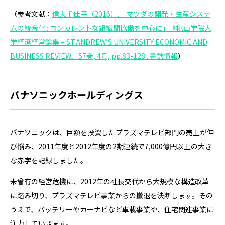
（参考文献：
信夫千佳子（2016）.「マツダの開発・生産システ
ムの統合化 : コンカレントな組織間協働を中心に」『桃山学院大
学経済経営論集 = ST.ANDREW’S UNIVERSITY ECONOMIC AND
BUSINESS REVIEW』57巻, 4号, pp.83-128 . 書誌情報
）
パナソニックホールディングス
パナソニックは、巨額を投資したプラズマテレビ部門の売上が伸
び悩み、2011年度と2012年度の2期連続で7,000億円以上の大き
な赤字を記録しました。
未曾有の経営危機に、2012年の社長交代から大規模な構造改革
に踏み切り、プラズマテレビ事業からの撤退を決断します。その
うえで、バッテリーやカーナビなど車載事業や、住宅関連事業に
注力していきます。