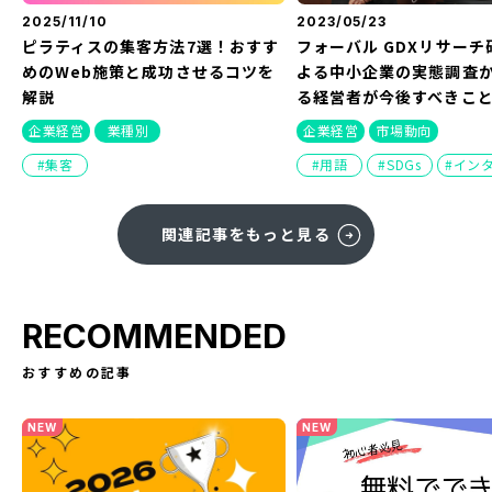
2025/11/10
2023/05/23
ピラティスの集客方法7選！おすす
フォーバル GDXリサーチ
めのWeb施策と成功させるコツを
よる中小企業の実態調査
解説
る経営者が今後すべきこ
企業経営
業種別
企業経営
市場動向
集客
用語
SDGs
イン
関連記事をもっと見る
RECOMMENDED
おすすめの記事
NEW
NEW