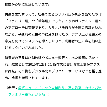
損益が赤字に転落しています。
再建を果たすうえで、社長であるカサノバ氏が焦点を当てたのは
「ファミリー層」や「若年層」でした。とりわけファミリー層へ
のアプローチは顕著であり、カサノバ氏自らが全国の店舗を訪れ
ながら、子連れの女性の声に耳を傾けたり、アプリ上から顧客の
意見を聞けるシステムを導入したりと、利用者の生の声を拾い上
げるよう注力されました。
消費者の意見は店舗改装やメニュー変更といった改革に活かさ
れ、結果として2015年12月には既存店における売上高がプラス
に好転。その後もデジタル化やデリバリーサービスなどを推し進
め、成長を継続させています。
（参照：
産経ニュース「マック営業利益、過去最高 カサノバ流
「ファミリー重視」が奏功」
）