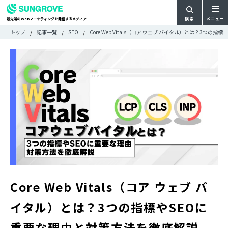
検索
メニュー
最先端の
マーケティングを発信するメディア
Web
検
検
トップ
記事一覧
SEO
Core Web Vitals（コア ウェブ バイタル）とは？3つ
ARTICLE
メ
索
索:
すべての記事
ニ
CATEGORY
ュ
カテゴリで探す
ー
TAG
一
タグで探す
WRITER
覧
ライターで探す
FEATURE
特集
MOVIE
動画
DOCUMENT
お役立ち資料
Core Web Vitals（コア ウェブ バ
お問い合わせ
イタル）とは？3つの指標やSEOに
広告掲載に関するお問い合わせ
重要な理由と対策方法を徹底解説