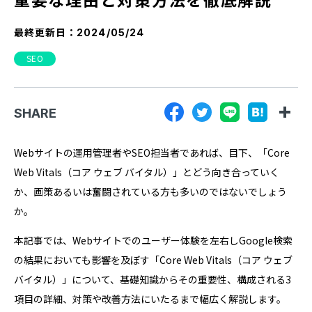
『SUNGROVE』について
最終更新日：
2024/05/24
利用規約
SEO
広告掲載に関する規約
特定商取引法に基づく表記
SHARE
プライバシーポリシー
運営会社
Webサイトの運用管理者やSEO担当者であれば、目下、「Core
Web Vitals（コア ウェブ バイタル）」とどう向き合っていく
か、画策あるいは奮闘されている方も多いのではないでしょう
か。
本記事では、Webサイトでのユーザー体験を左右しGoogle検索
の結果においても影響を及ぼす「Core Web Vitals（コア ウェブ
バイタル）」について、基礎知識からその重要性、構成される3
項目の詳細、対策や改善方法にいたるまで幅広く解説します。