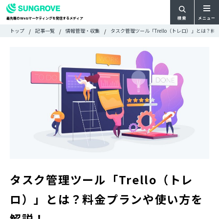
検索
メニュー
最先端の
マーケティングを発信するメディア
Web
検
検
トップ
記事一覧
情報管理・収集
タスク管理ツール「Trello（トレロ）」とは？
ARTICLE
メ
索
索:
すべての記事
ニ
CATEGORY
ュ
カテゴリで探す
ー
TAG
一
タグで探す
WRITER
覧
ライターで探す
FEATURE
特集
MOVIE
動画
DOCUMENT
お役立ち資料
タスク管理ツール「Trello（トレ
お問い合わせ
ロ）」とは？料金プランや使い方を
広告掲載に関するお問い合わせ
解説！