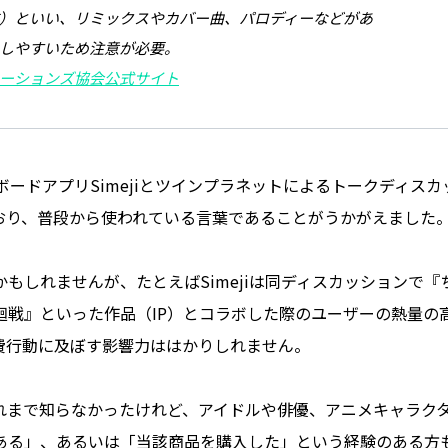
）といい、リミックスやカバー曲、パロディーなどがあ
しやすいため注意が必要。
ーションズ協会公式サイト
ボードアプリSimejiとツインプラネットによるトークディスカ
おり、普段から使われている言葉であることがうかがえました
もしれませんが、たとえばSimejiは同ディスカッションで『
廻戦』といった作品（IP）とコラボした際のユーザーの熱量の
費行動に及ぼす影響力ははかりしれません。
れまで知らなかったけれど、アイドルや俳優、アニメキャラク
ある」、あるいは「当該商品を購入した」という経験のある方