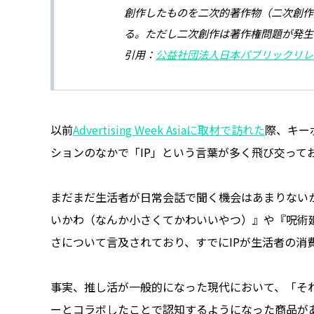
創作したものを二次的著作物（二次創作
る。ただし二次創作は著作権問題が発生
引用：
公益社団法人日本パブリックリレ
以前
Advertising Week Asiaに取材で訪れた
際、キー
ションのなかで「IP」という言葉が多く飛び交って
まだまだ生活者が日常会話で聞く機会はあまりないか
いかわ（なんか小さくてかわいいやつ）』や『呪術
さについて言及されており、すでにIPが生活者の消
事実、推し活が一般的になった現代において、「そ
ーとコラボしたことで認知するようになった商品が