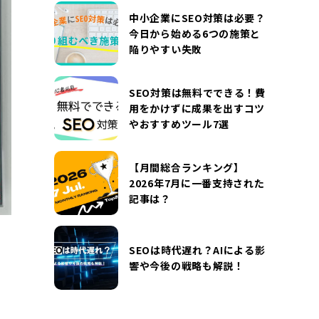
DOCUMENT
中小企業にSEO対策は必要？
お役立ち資料
今日から始める6つの施策と
陥りやすい失敗
お問い合わせ
広告掲載に関するお問い合わせ
『SUNGROVE』について
利用規約
SEO対策は無料でできる！費
用をかけずに成果を出すコツ
広告掲載に関する規約
特定商取引法に基づく表記
やおすすめツール7選
プライバシーポリシー
運営会社
【月間総合ランキング】
2026年7月に一番支持された
記事は？
SEOは時代遅れ？AIによる影
響や今後の戦略も解説！