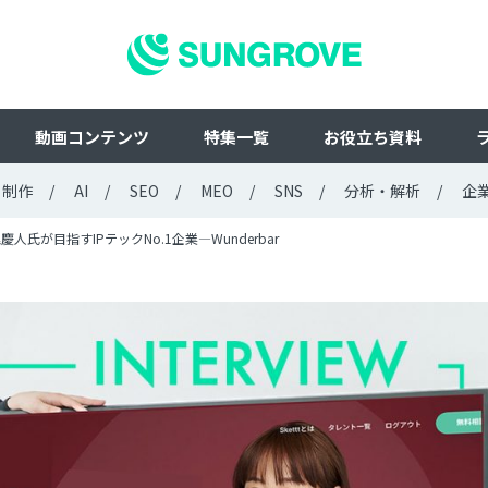
動画コンテンツ
特集一覧
お役立ち資料
ト制作
AI
SEO
MEO
SNS
分析・解析
企
人氏が目指すIPテックNo.1企業—Wunderbar