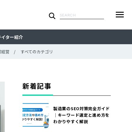
検
索:
ARTICLE
メ
検
検
ライター紹介
ニ
索
索:
すべての記事
CATEGORY
ュ
業経営
すべてのカテゴリ
ー
カテゴリで探す
TAG
一
覧
タグで探す
WRITER
新着記事
ライターで探す
FEATURE
製造業のSEO対策完全ガイド
特集
MOVIE
｜キーワード選定と進め方を
わかりやすく解説
動画