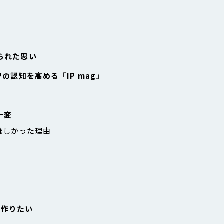
められた思い
Pの認知を高める「IP mag」
一変
難しかった理由
を作りたい