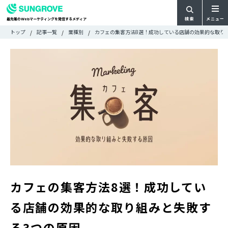
検索
メニュー
最先端の
マーケティングを発信するメディア
Web
検
検
トップ
記事一覧
業種別
カフェの集客方法8選！成功している店舗の効果的な取り
ARTICLE
メ
索
索:
すべての記事
ニ
CATEGORY
ュ
カテゴリで探す
ー
TAG
一
タグで探す
WRITER
覧
ライターで探す
FEATURE
特集
MOVIE
動画
DOCUMENT
お役立ち資料
カフェの集客方法8選！成功してい
お問い合わせ
る店舗の効果的な取り組みと失敗す
広告掲載に関するお問い合わせ
る3つの原因