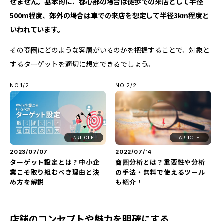
せません。基本的に、都心部の場合は徒歩での来店として半径
500m程度、郊外の場合は車での来店を想定して半径3km程度と
いわれています。
その商圏にどのような客層がいるのかを把握することで、対象と
するターゲットを適切に想定できるでしょう。
NO.1/2
NO.2/2
ARTICLE
ARTICLE
2023/07/07
2022/07/14
ターゲット設定とは？中小企
商圏分析とは？重要性や分析
業こそ取り組むべき理由と決
の手法・無料で使えるツール
め方を解説
も紹介！
店舗のコンセプトや魅力を明確にする