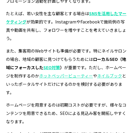
プロモーション活動を計画しやすくなります。
たとえば、若い女性を主な顧客とする場合は
SNSを活用したマー
ケティング
が効果的です。InstagramやFacebookで施術例の写
真や動画を共有し、フォロワーを増やすことを考えていきましょ
う。
また、集客用のWebサイトも準備が必要です。特にネイルサロン
の場合、地域の顧客に見つけてもらうためには
ローカルSEO（地
域にフォーカスした
SEO対策
）
が重要です。ただし、ホームペー
ジを制作するのか
ホットペッパービューティー
や
ネイルブック
と
いったポータルサイトだけにするのかを検討する必要がありま
す。
ホームページを用意するのは初期コストが必要ですが、様々なコ
ンテンツを用意できるため、SEOによる見込み客を開拓しやすく
なります。