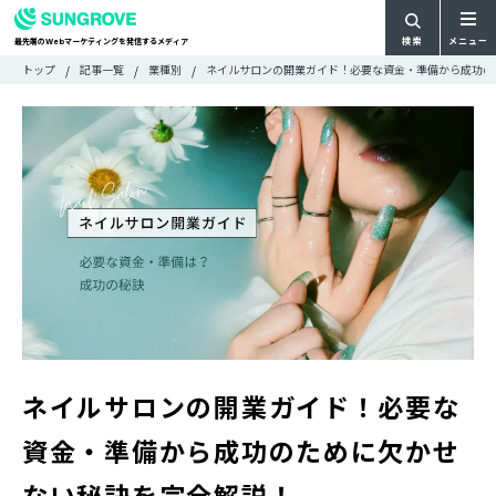
検索
メニュー
最先端の
マーケティングを発信するメディア
Web
検
検
トップ
記事一覧
業種別
ネイルサロンの開業ガイド！必要な資金・準備から成功の
ARTICLE
メ
索
索:
すべての記事
ニ
CATEGORY
ュ
カテゴリで探す
ー
TAG
一
タグで探す
WRITER
覧
ライターで探す
FEATURE
特集
MOVIE
動画
DOCUMENT
お役立ち資料
ネイルサロンの開業ガイド！必要な
お問い合わせ
資金・準備から成功のために欠かせ
広告掲載に関するお問い合わせ
ない秘訣を完全解説！