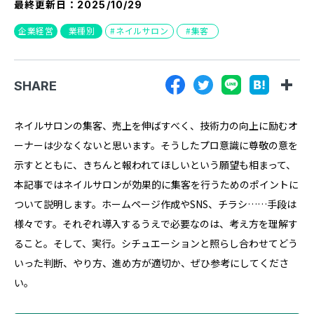
最終更新日：
2025/10/29
『SUNGROVE』について
企業経営
業種別
ネイルサロン
集客
利用規約
広告掲載に関する規約
SHARE
特定商取引法に基づく表記
プライバシーポリシー
ネイルサロンの集客、売上を伸ばすべく、技術力の向上に励むオ
ーナーは少なくないと思います。そうしたプロ意識に尊敬の意を
運営会社
示すとともに、きちんと報われてほしいという願望も相まって、
本記事ではネイルサロンが効果的に集客を行うためのポイントに
ついて説明します。ホームページ作成やSNS、チラシ……手段は
様々です。それぞれ導入するうえで必要なのは、考え方を理解す
ること。そして、実行。シチュエーションと照らし合わせてどう
いった判断、やり方、進め方が適切か、ぜひ参考にしてくださ
い。