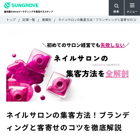
検索
メニュー
最先端の
マーケティングを発信するメディア
Web
検
検
トップ
記事一覧
業種別
ネイルサロンの集客方法！ブランディングと客寄せのコツ
ARTICLE
メ
索
索:
すべての記事
ニ
CATEGORY
ュ
カテゴリで探す
ー
TAG
一
タグで探す
WRITER
覧
ライターで探す
FEATURE
特集
MOVIE
動画
DOCUMENT
お役立ち資料
ネイルサロンの集客方法！ブランデ
お問い合わせ
ィングと客寄せのコツを徹底解説
広告掲載に関するお問い合わせ